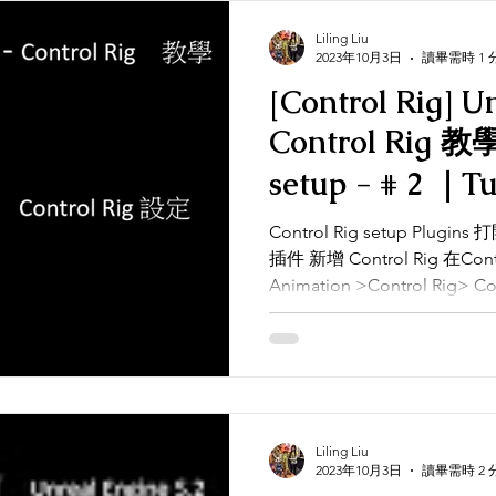
Liling Liu
2023年10月3日
讀畢需時 1 
[Control Rig] U
Control Rig 教學 - Control R
setup - # 2 ｜
Control Rig setup Plugins 打
插件 新增 Control Rig 在Co
Animation >Control Rig> Cont
Liling Liu
2023年10月3日
讀畢需時 2 