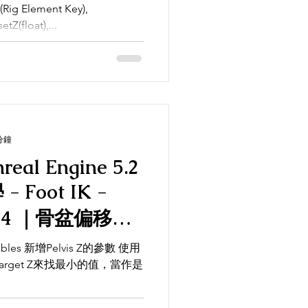
(Rig Element Key),
tZ(float),...
分鐘
nreal Engine 5.2
 -
的值，當作是