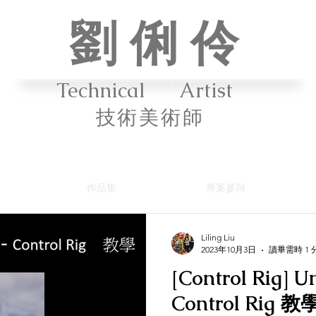
劉 俐 伶
Technical Artist
技術美
術師
作品集
專案參與
Liling Liu
2023年10月3日
讀畢需時 1 
[Control Rig] U
Control Rig 教學 - Foot IK