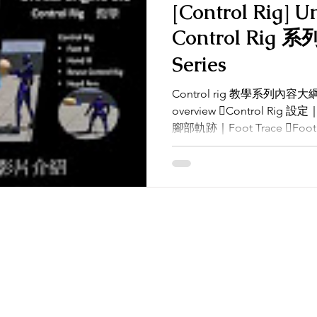
[Control Rig] U
Control Rig 系
Series
Control rig 教學系列內容大綱 ｜ C
overview Control Rig 設定｜C
腳部軌跡｜Foot Trace Foot 