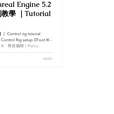
nreal Engine 5.2
列教學 ｜Tutorial
ontrol rig tutorial
ontrol Rig setup Foot IK -
IK - 骨盆偏移｜Pelvis...