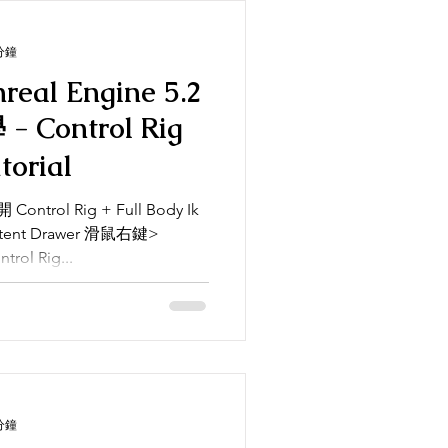
分鐘
nreal Engine 5.2
ig
Tutorial
開 Control Rig + Full Body Ik
ntent Drawer 滑鼠右鍵>
rol Rig...
分鐘