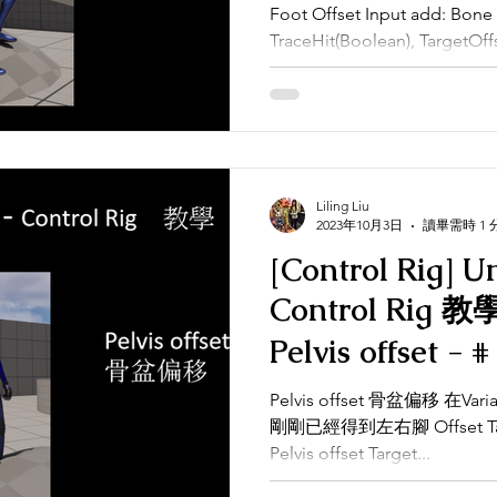
Foot Offset Input add: Bone 
TraceHit(Boolean), TargetOffse
Liling Liu
2023年10月3日
讀畢需時 1 
[Control Rig] U
Control Rig 教學 - Foot IK
Pelvis offset - # 4 ｜骨盆偏移｜
Tutorial
Pelvis offset 骨盆偏移 在Variables 新增Pelvis Z的參數 使用
剛剛已經得到左右腳 Offset Target Z來找最小
Pelvis offset Target...