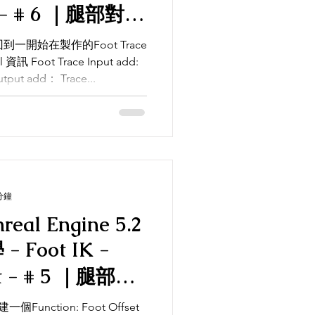
資訊 Foot Trace Input add:
 (Vector) Output add： Trace...
分鐘
nreal Engine 5.2
 -