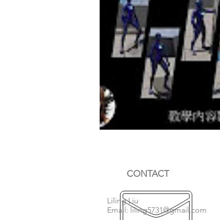
CONTACT
Liling Liu
Email:
liling5731@gmail.com