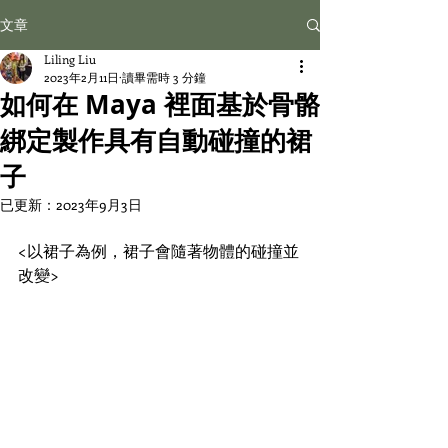
文章
Liling Liu
2023年2月11日
讀畢需時 3 分鐘
如何在 Maya 裡面基於骨骼
綁定製作具有自動碰撞的裙
子
已更新：
2023年9月3日
<以裙子為例，裙子會隨著物體的碰撞並
改變>