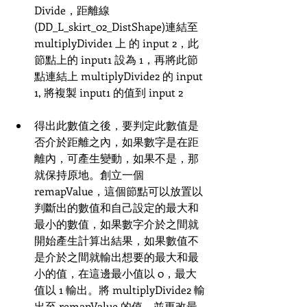
Divide，距離線
(DD_L_skirt_02_DistShape)連結至 
multiplyDivide1 上 的 input 2，此
節點上的 input1 設為 1，再將此節
點連結上 multiplyDivide2 的 input 
1, 將複製 input1 的值到 input 2
得出此數值之後，要判定此數值是
否介於距離之內，如果數字是在距
離內，可產生變動，如果不是，那
就保持原地。創立一個 
remapValue，這個節點可以放置以
判斷出的數值和自己設定的最大和
最小的數值，如果數字介於之間就
開始產生計算出結果，如果數值不
是介於之間就輸出想要的最大和最
小的值，在這邊最小值以 0，最大
值以 1 輸出。將 multiplyDivide2 輸
出至 remapValue 的值，並更改最